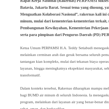
Rapat Kerja Nasional (Rakernas)
PERPAMSI sukses 
Batavia, Jakarta Barat. Sesuai tema yang diusung, y
Menguatkan Kolaborasi Nasional”, rakernas kali ini 
minum, mulai dari kementerian-kementerian terkait, 
Pembangunan Kewilayahan, Kementerian Pekerjaan 
serta para pimpinan dari Pengurus Daerah (PD) PE
Ketua Umum PERPAMSI H.A. Teddy Setiabudi menegaskan
melainkan cerminan arah dan gerak bersama seluruh pem
tantangan kian kompleks, mulai dari tekanan biaya operas
layanan, hingga meningkatnya ekspektasi masyarakat, seh
transformatif.
Dalam konteks tersebut, Rakernas diharapkan mampu mela
bagi BUMD air minum di seluruh Indonesia. Ia menegask
program, melainkan dari layanan air yang benar-benar di
sehat, aman, dan berkeadilan.