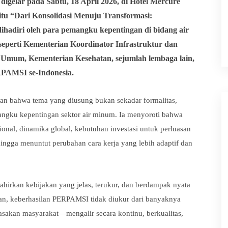
digelar
pada Sabtu, 18 April 2026, di Hotel Mercure
aitu “Dari Konsolidasi Menuju Transformasi:
dihadiri oleh para pemangku kepentingan di bidang air
seperti Kementerian Koordinator Infrastruktur dan
Umum, Kementerian Kesehatan, sejumlah lembaga lain,
RPAMSI se-Indonesia.
 bahwa tema yang diusung bukan sekadar formalitas,
angku kepentingan sektor air minum. Ia menyoroti bahwa
ional, dinamika global, kebutuhan investasi untuk perluasan
ingga menuntut perubahan cara kerja yang lebih adaptif dan
hirkan kebijakan yang jelas, terukur, dan berdampak nyata
an, keberhasilan PERPAMSI tidak diukur dari banyaknya
rasakan masyarakat—mengalir secara kontinu, berkualitas,