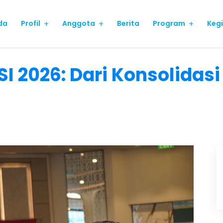
da
Profil
Anggota
Berita
Program
Keg
 2026: Dari Konsolidas